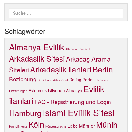
Schlagwörter
Almanya Evlilik
Altersunterschied
Arkadaslik Sitesi
Arkadaş Arama
Berlin
Arkadaşlik ilanlari
Siteleri
Beziehung
Dating Portal
Beziehungskiller
Chat
Eifersucht
Evlilik
Evlenmek istiyorum Almanya
Erwartungen
ilanlari
FAQ - Registrierung und Login
Islami Evlilik Sitesi
Hamburg
Köln
Münih
Männer
Liebe
Komplimente
Körpersprache