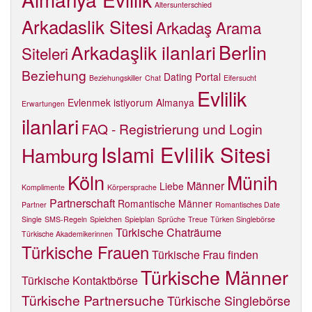
Altersunterschied
Arkadaslik Sitesi
Arkadaş Arama
Berlin
Arkadaşlik ilanlari
Siteleri
Beziehung
Dating Portal
Beziehungskiller
Chat
Eifersucht
Evlilik
Evlenmek istiyorum Almanya
Erwartungen
ilanlari
FAQ - Registrierung und Login
Islami Evlilik Sitesi
Hamburg
Köln
Münih
Männer
Liebe
Komplimente
Körpersprache
Partnerschaft
Romantische Männer
Partner
Romantisches Date
Single
SMS-Regeln
Spielchen
Spielplan
Sprüche
Treue
Türken Singlebörse
Türkische Chaträume
Türkische Akademikerinnen
Türkische Frauen
Türkische Frau finden
Türkische Männer
Türkische Kontaktbörse
Türkische Partnersuche
Türkische Singlebörse