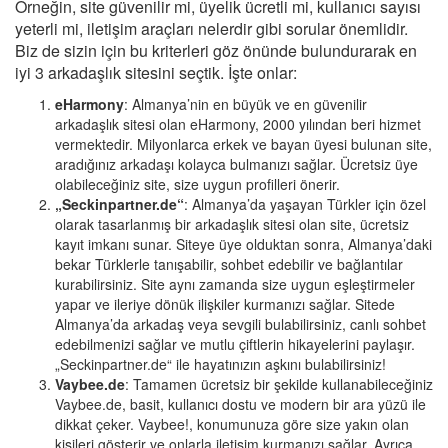
Örneğin, site güvenilir mi, üyelik ücretli mi, kullanıcı sayısı
yeterli mi, iletişim araçları nelerdir gibi sorular önemlidir.
Biz de sizin için bu kriterleri göz önünde bulundurarak en
iyi 3 arkadaşlık sitesini seçtik. İşte onlar:
eHarmony
: Almanya’nin en büyük ve en güvenilir
arkadaşlık sitesi olan eHarmony, 2000 yılından beri hizmet
vermektedir. Milyonlarca erkek ve bayan üyesi bulunan site,
aradığınız arkadaşı kolayca bulmanızı sağlar. Ücretsiz üye
olabileceğiniz site, size uygun profilleri önerir.
„Seckinpartner.de“
: Almanya’da yaşayan Türkler için özel
olarak tasarlanmış bir arkadaşlık sitesi olan site, ücretsiz
kayıt imkanı sunar. Siteye üye olduktan sonra, Almanya’daki
bekar Türklerle tanışabilir, sohbet edebilir ve bağlantılar
kurabilirsiniz. Site aynı zamanda size uygun eşleştirmeler
yapar ve ileriye dönük ilişkiler kurmanızı sağlar. Sitede
Almanya’da arkadaş veya sevgili bulabilirsiniz, canlı sohbet
edebilmenizi sağlar ve mutlu çiftlerin hikayelerini paylaşır.
„Seckinpartner.de“ ile hayatınızın aşkını bulabilirsiniz!
Vaybee.de
: Tamamen ücretsiz bir şekilde kullanabileceğiniz
Vaybee.de, basit, kullanıcı dostu ve modern bir ara yüzü ile
dikkat çeker. Vaybee!, konumunuza göre size yakın olan
kişileri gösterir ve onlarla iletişim kurmanızı sağlar. Ayrıca,